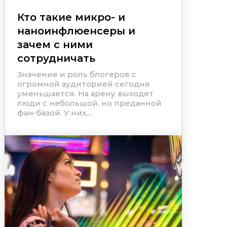
Кто такие микро- и
наноинфлюенсеры и
зачем с ними
сотрудничать
Значение и роль блогеров с
огромной аудиторией сегодня
уменьшается. На арену выходят
люди с небольшой, но преданной
фан-базой. У них,...