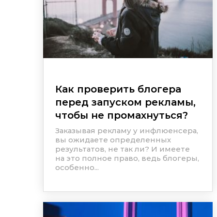
Как проверить блогера
перед запуском рекламы,
чтобы не промахнуться?
Заказывая рекламу у инфлюенсера,
вы ожидаете определенных
результатов, не так ли? И имеете
на это полное право, ведь блогеры,
особенно...