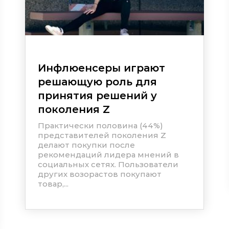
Инфлюенсеры играют
решающую роль для
принятия решений у
поколения Z
Практически половина (44%)
представителей поколения Z
делают покупки после
рекомендаций лидера мнений в
социальных сетях. Пользователи
других возорастов покупают
товар,...