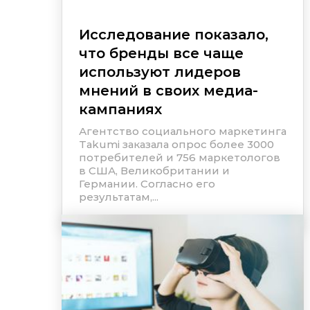
Исследование показало,
что бренды все чаще
используют лидеров
мнений в своих медиа-
кампаниях
Агентство социального маркетинга
Takumi заказала опрос более 3000
потребителей и 756 маркетологов
в США, Великобритании и
Германии. Согласно его
результатам,...