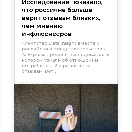
Исследование показало,
что россияне больше
верят отзывам близких,
чем мнению
инфлюенсеров
Агентство Data Insight вместе с
российским представительством
AliExpress провели исследование, в
котором узнали об отношении
потребителей к различным
отзывам. Вот...