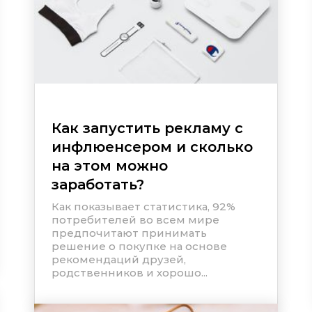
Как запустить рекламу с
инфлюенсером и сколько
на этом можно
заработать?
Как показывает статистика, 92%
потребителей во всем мире
предпочитают принимать
решение о покупке на основе
рекомендаций друзей,
родственников и хорошо...