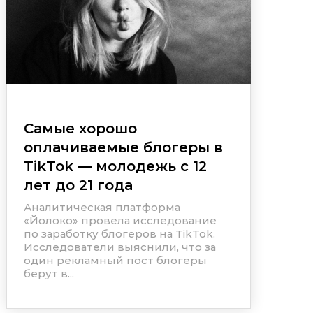
Самые хорошо
оплачиваемые блогеры в
TikTok — молодежь с 12
лет до 21 года
Аналитическая платформа
«Йолоко» провела исследование
по заработку блогеров на TikTok.
Исследователи выяснили, что за
один рекламный пост блогеры
берут в...