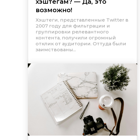
хэштегам? — Да, это
возможно!
Хэштеги, представленные Twitter в
2007 году для фильтрации и
группировки релевантного
контента, получили огромный
отклик от аудитории. Оттуда были
заимствованы...