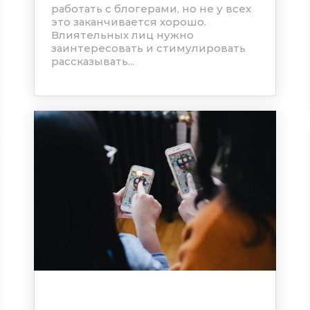
работать с блогерами, но не у всех
это заканчивается хорошо.
Влиятельных лиц нужно
заинтересовать и стимулировать
рассказывать...