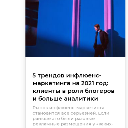
5 трендов инфлюенс-
маркетинга на 2021 год:
клиенты в роли блогеров
и больше аналитики
Рынок инфлюенс-маркетинга
становится все серьезней. Если
раньше это были разовые
рекламные размещения у «каких-