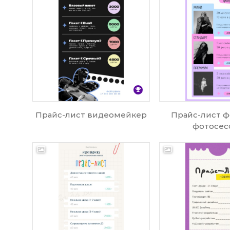
Прайс-лист видеомейкер
Прайс-лист 
фотосес