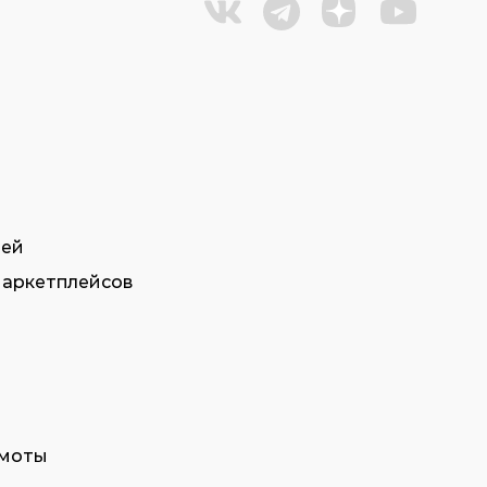
тей
маркетплейсов
амоты