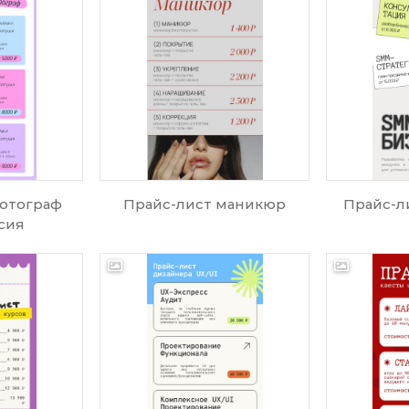
фотограф
Прайс-лист маникюр
Прайс-л
сия