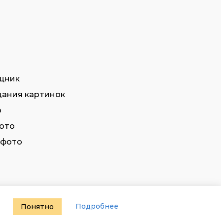
щник
дания картинок
о
фото
 фото
Подробнее
Понятно