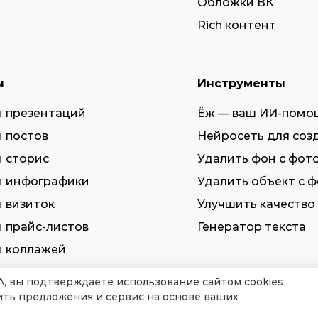
Обложки ВК
Rich контент
ы
Инструменты
 презентаций
Ёж — ваш ИИ-помо
 постов
Нейросеть для соз
 сторис
Удалить фон с фот
 инфографики
Удалить объект с 
 визиток
Улучшить качество
 прайс-листов
Генератор текста
 коллажей
 мокапов
A, вы подтверждаете использование сайтом cookies
ить предложения и сервис на основе ваших