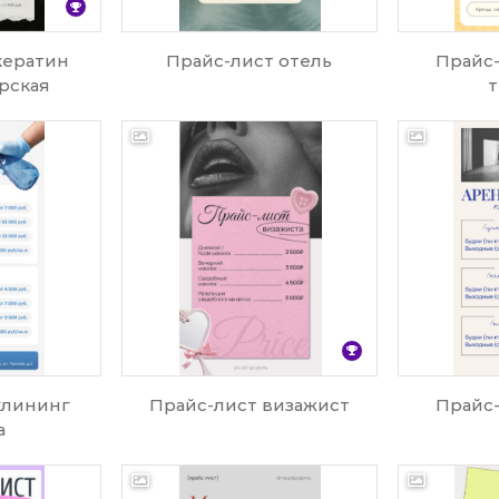
кератин
Прайс-лист отель
Прайс-
рская
т
клининг
Прайс-лист визажист
Прайс-
а