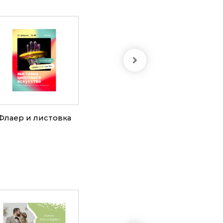
Флаер и листовка
Буклет и брошюра