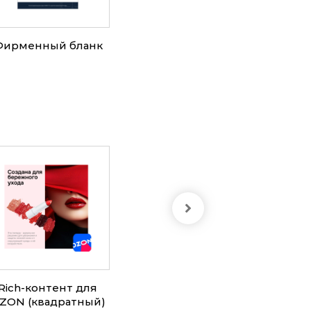
Фирменный бланк
Резюме
Rich-контент для
Rich-контент для
Инфо
ZON (квадратный)
Wildberries
Янд