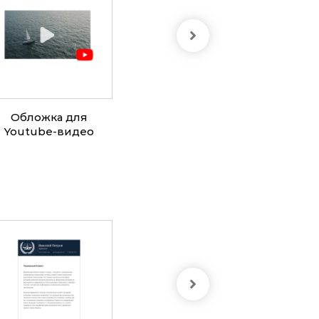
Обложка для
Обложка сообщества
Поз
Youtube-видео
ВК