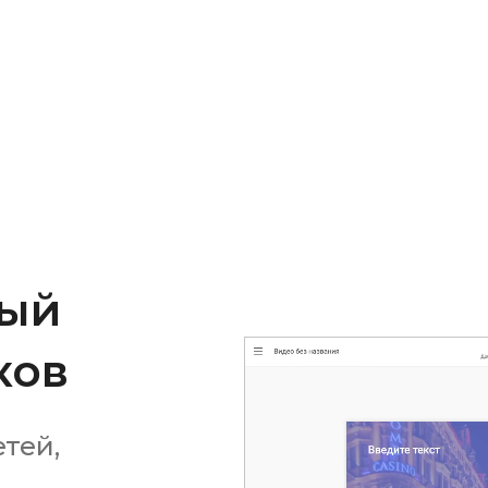
ный
ков
етей,