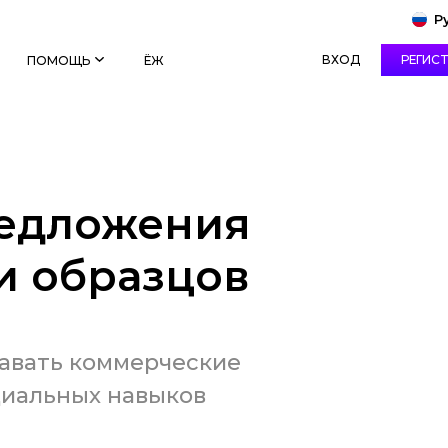
Р
ВХОД
РЕГИС
ПОМОЩЬ
ЁЖ
редложения
и образцов
давать коммерческие
циальных навыков