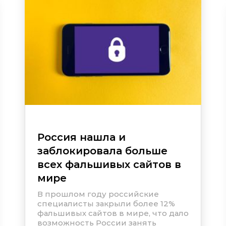
Россия нашла и
заблокировала больше
всех фальшивых сайтов в
мире
В прошлом году российские
специалисты закрыли более 12%
фальшивых сайтов в мире, что дало
возможность России занять