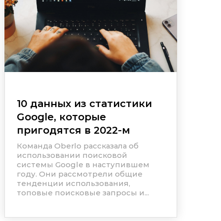
10 данных из статистики
Google, которые
пригодятся в 2022-м
Команда Oberlo рассказала об
использовании поисковой
системы Google в наступившем
году. Они рассмотрели общие
тенденции использования,
топовые поисковые запросы и...