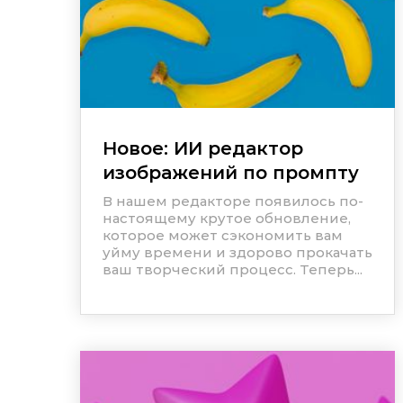
Новое: ИИ редактор
изображений по промпту
В нашем редакторе появилось по-
настоящему крутое обновление,
которое может сэкономить вам
уйму времени и здорово прокачать
ваш творческий процесс. Теперь...