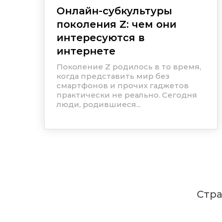
Онлайн-субкультуры
поколения Z: чем они
интересуются в
интернете
Поколение Z родилось в то время,
когда представить мир без
смартфонов и прочих гаджетов
практически не реально. Сегодня
люди, родившиеся...
Стр