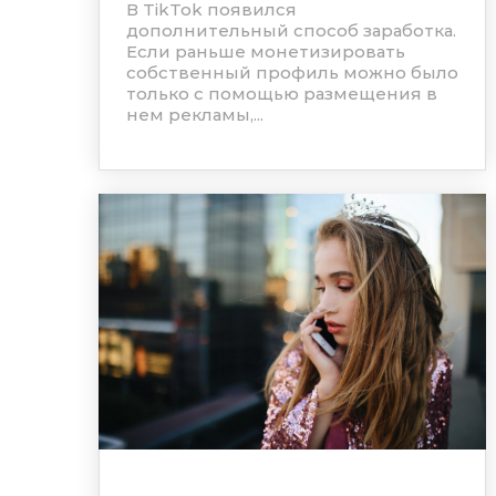
В TikTok появился
дополнительный способ заработка.
Если раньше монетизировать
собственный профиль можно было
только с помощью размещения в
нем рекламы,...