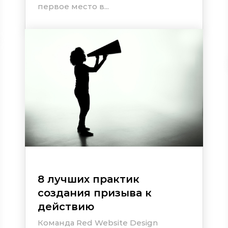
первое место в...
8 лучших практик
создания призыва к
действию
Команда Red Website Design