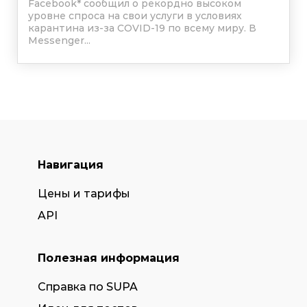
Facebook
*
сообщил о рекордно высоком
уровне спроса на свои услуги в условиях
карантина из-за COVID-19 по всему миру. В
Messenger...
Навигация
Цены и тарифы
API
Полезная информация
Справка по SUPA