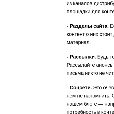
из каналов дистриб
площадки для конте
Разделы сайта.
-
Ес
контент о них стои
материал.
Рассылки.
-
Будь то
Рассылайте анонсы
письма никто не чит
Соцсети.
-
Это очев
нем не напомнить. 
нашем блоге — на
потребность в конт