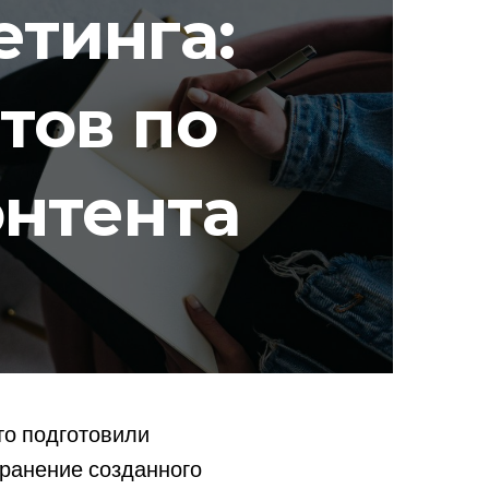
етинга:
тов по
нтента
то подготовили
транение созданного