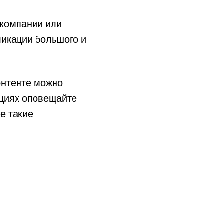
 компании или
ликации большого и
онтенте можно
ациях оповещайте
е такие