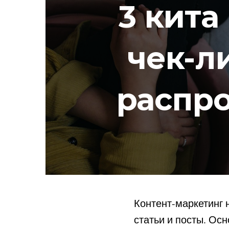
3 кита
чек-л
распр
Контент-маркетинг 
статьи и посты. Ос