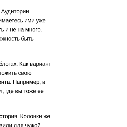
 Аудитории
нимаетесь ими уже
ь и не на много.
ожность быть
блогах. Как вариант
ложить свою
ента. Например, в
, где вы тоже ее
история. Колонки же
овили для чужой