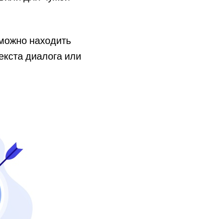
можно находить
екста диалога или