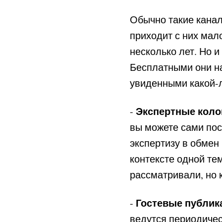
Обычно такие кана
приходит с них мал
несколько лет. Но и
Бесплатными они на
увиденными какой-
Экспертные коло
-
вы можете сами пос
экспертизу в обмен
контексте одной те
рассматривали, но к
Гостевые публик
-
ведутся периодическ