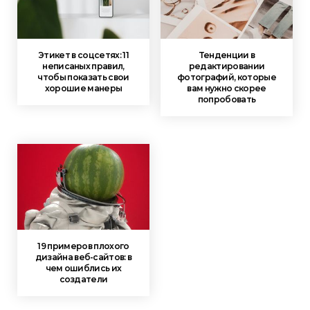
Этикет в соцсетях: 11
Тенденции в
неписаных правил,
редактировании
чтобы показать свои
фотографий, которые
хорошие манеры
вам нужно скорее
попробовать
19 примеров плохого
дизайна веб-сайтов: в
чем ошиблись их
создатели