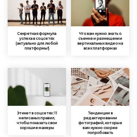
Секретная формула
Что вам нужно знать о
успеха в соцсетях
съемке и размещении
(актуально для любой
вертикальных видео на
платформы!)
всех платформах
Этикет в соцсетях: 11
Тенденции в
неписаных правил,
редактировании
чтобы показать свои
фотографий, которые
хорошие манеры
вам нужно скорее
попробовать