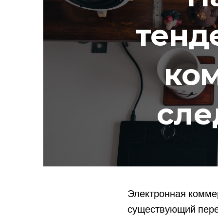
тенд
ко
сле
Электронная комме
существующий перех