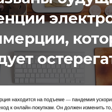
енции электр
ммерции, кото
дует остерега
рция находится на подъеме — пандемия ускори
од к онлайн-покупкам. Он должен изменить то,