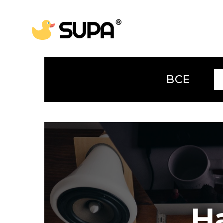
ВСЕ
Н