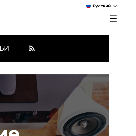
Русский
ЬИ
ие