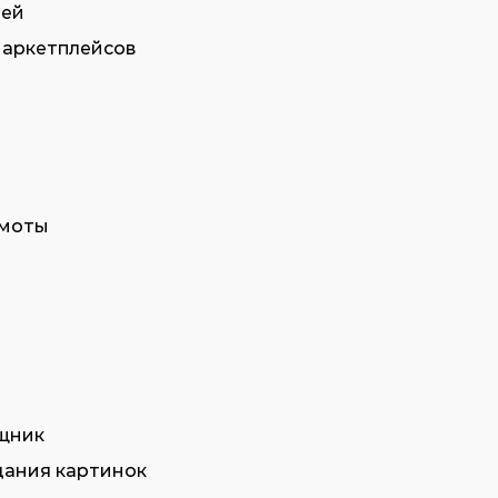
тей
маркетплейсов
амоты
щник
дания картинок