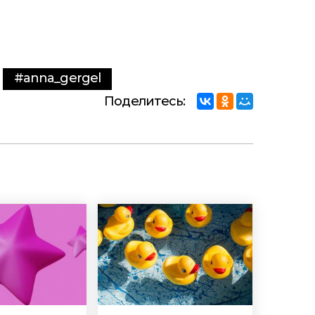
#anna_gergel
Поделитесь: