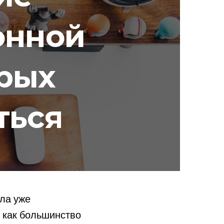
онной
рых
ться
ла уже
 как большинство