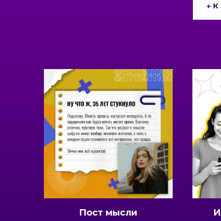
← 
квадратный
Пост мысли
И