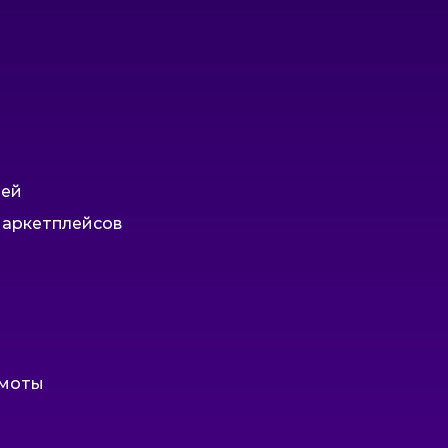
тей
маркетплейсов
амоты