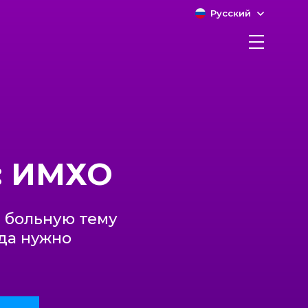
Русский
: ИМХО
а больную тему
гда нужно