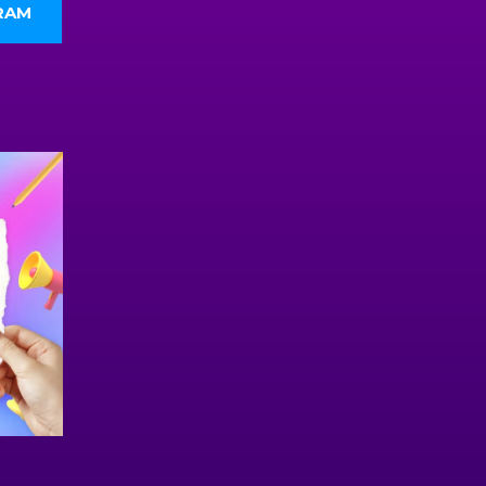
RAM
атный