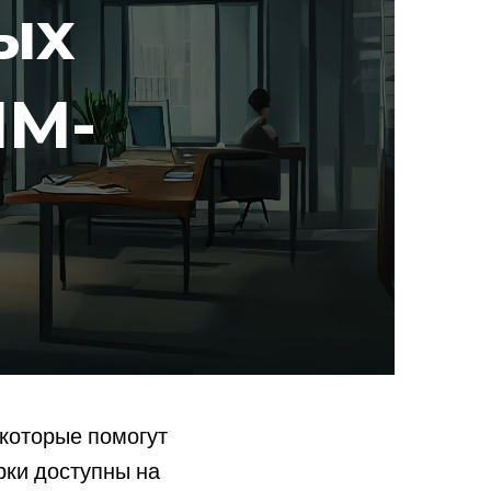
ых
MM-
 которые помогут
рки доступны на