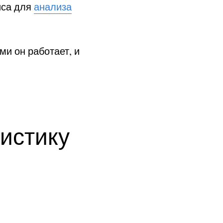
иса для
анализа
ми он работает, и
истику