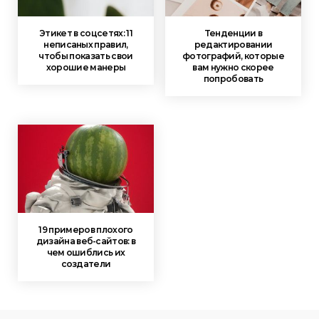
Этикет в соцсетях: 11
Тенденции в
неписаных правил,
редактировании
чтобы показать свои
фотографий, которые
хорошие манеры
вам нужно скорее
попробовать
19 примеров плохого
дизайна веб-сайтов: в
чем ошиблись их
создатели