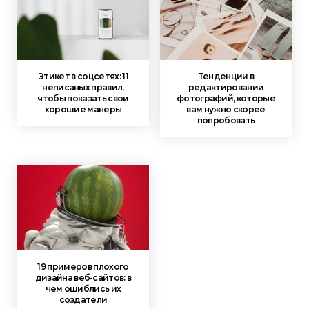
Этикет в соцсетях: 11
Тенденции в
неписаных правил,
редактировании
чтобы показать свои
фотографий, которые
хорошие манеры
вам нужно скорее
попробовать
19 примеров плохого
дизайна веб-сайтов: в
чем ошиблись их
создатели