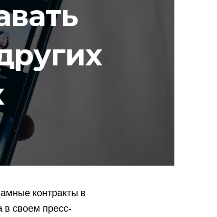
авать
 других
х
ламные контракты в
 в своем пресс-