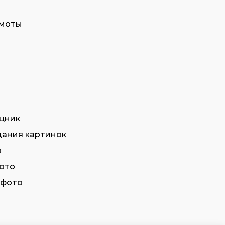
амоты
щник
дания картинок
о
фото
 фото