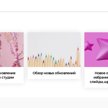
новление
Обзор новых обновлений
Новое 
 студии
избранн
слайды, ш