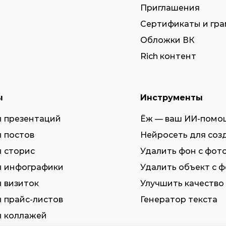
Приглашения
Сертификаты и гр
Обложки ВК
Rich контент
ы
Инструменты
 презентаций
Ёж — ваш ИИ-помо
 постов
Нейросеть для соз
 сторис
Удалить фон с фот
 инфографики
Удалить объект с 
 визиток
Улучшить качество
 прайс-листов
Генератор текста
 коллажей