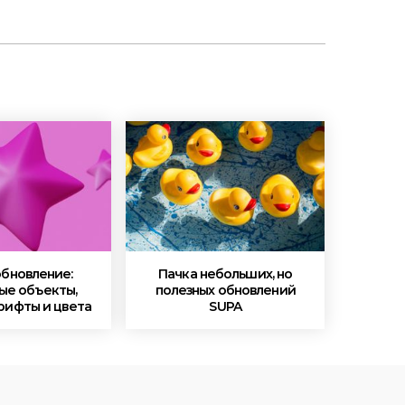
обновление:
Пачка небольших, но
ые объекты,
полезных обновлений
рифты и цвета
SUPA