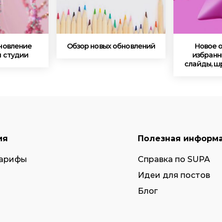
новление
Обзор новых обновлений
Новое 
 студии
избранн
слайды, ш
ия
Полезная информ
тарифы
Справка по SUPA
Идеи для постов
Блог