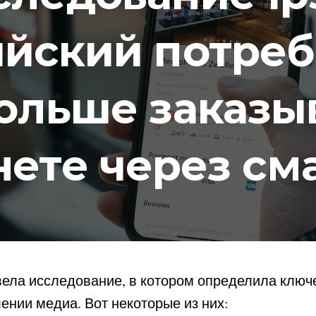
ийский потреб
ольше заказы
нете через см
вела исследование, в котором определила ключ
ении медиа. Вот некоторые из них: