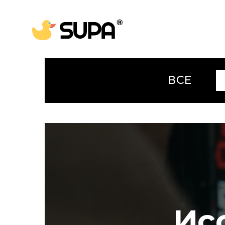
ВСЕ
Ис