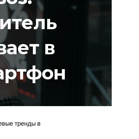
итель
вает в
артфон
евые тренды в