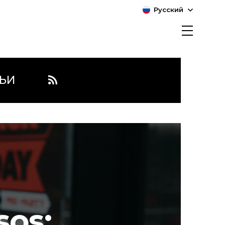
Русский
ЬИ
os: