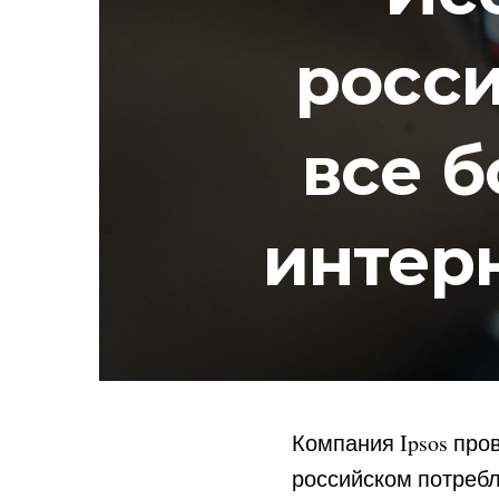
росс
все б
интер
Компания Ipsos про
российском потребл