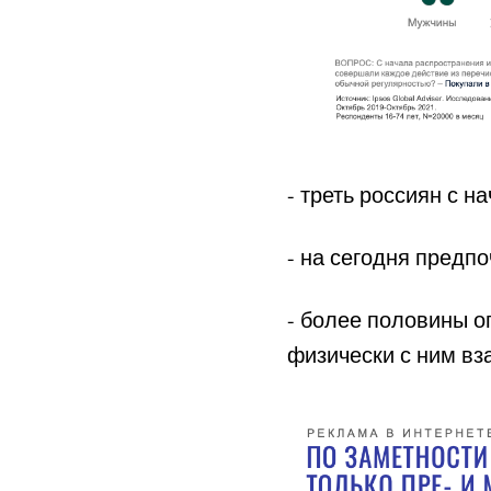
- треть россиян с н
- на сегодня предп
- более половины оп
физически с ним вз