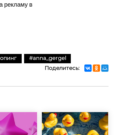
на рекламу в
опинг
#anna_gergel
Поделитесь: