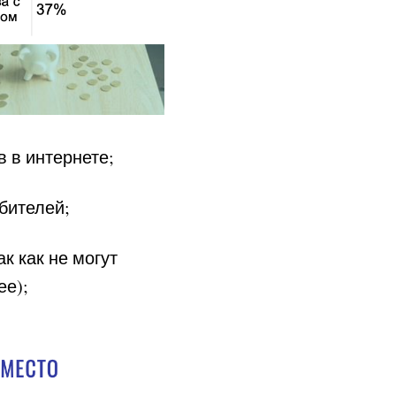
в в интернете;
бителей;
к как не могут
ее);