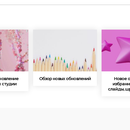
новление
Обзор новых обновлений
Новое 
 студии
избранн
слайды, ш