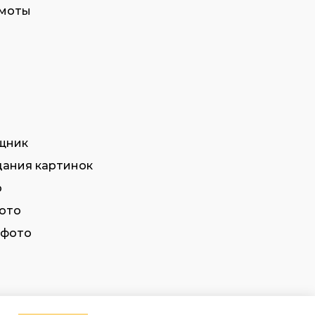
амоты
щник
дания картинок
о
фото
 фото