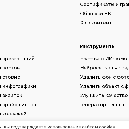
Сертификаты и гр
Обложки ВК
Rich контент
ы
Инструменты
 презентаций
Ёж — ваш ИИ-помо
 постов
Нейросеть для соз
 сторис
Удалить фон с фот
 инфографики
Удалить объект с 
 визиток
Улучшить качество
 прайс-листов
Генератор текста
 коллажей
 мокапов
A, вы подтверждаете использование сайтом cookies