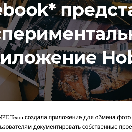
ebook
*
предст
сперименталь
иложение Ho
PE Team создала приложение для обмена фото 
ьзователям документировать собственные проек