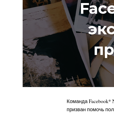
Fac
эк
пр
Команда
Facebook
*
N
призван помочь пол