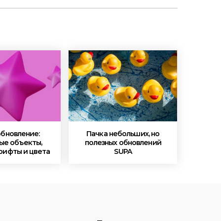
обновление:
Пачка небольших, но
ые объекты,
полезных обновлений
рифты и цвета
SUPA