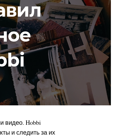
авил
ное
bbi
и видео. Hobbi
ты и следить за их