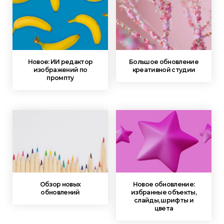
Новое: ИИ редактор
Большое обновление
изображений по
креативной студии
промпту
Обзор новых
Новое обновление:
обновлений
избранные объекты,
слайды, шрифты и
цвета