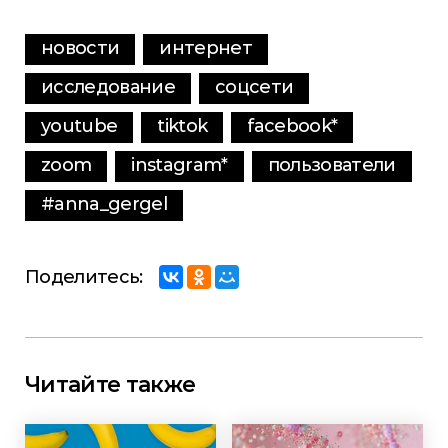
новости
интернет
исследование
соцсети
youtube
tiktok
facebook
*
zoom
instagram
*
пользователи
#anna_gergel
Поделитесь:
Читайте также